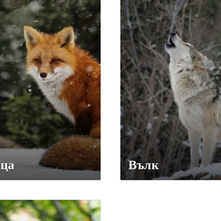
ца
Вълк