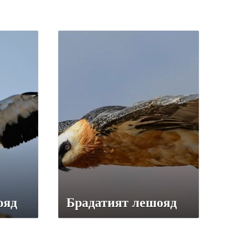
ояд
Брадатият лешояд