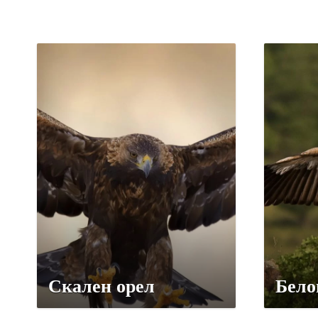
Скален орел
Бело