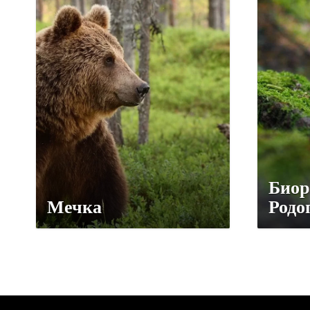
Биор
Мечка
Родо