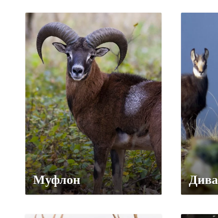
Муфлон
Дива