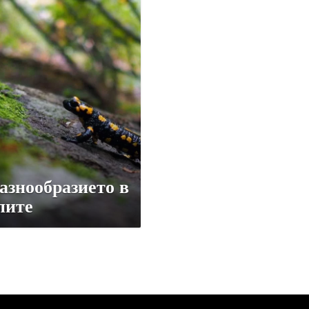
азнообразието в
пите