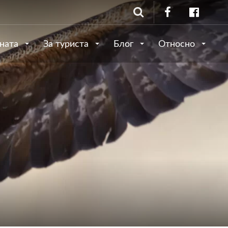
ината
За туриста
Блог
Относно