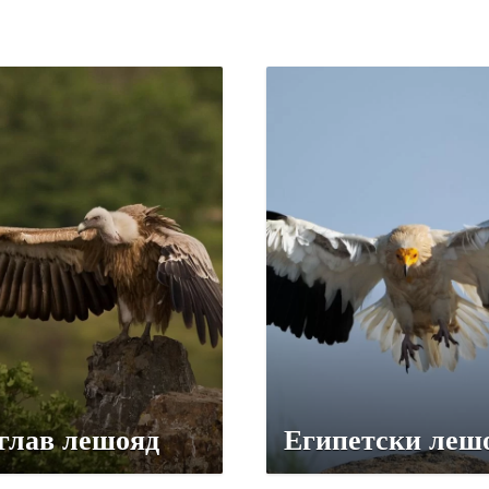
глав лешояд
Египетски леш