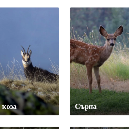
 коза
Сърна