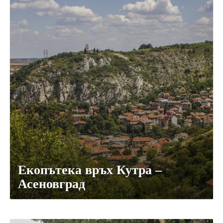
Екопътека връх Кутра –
Асеновград