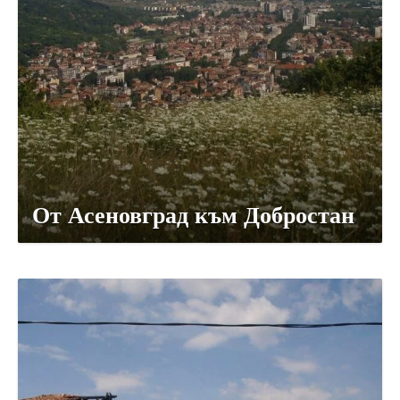
От Асеновград към Добростан