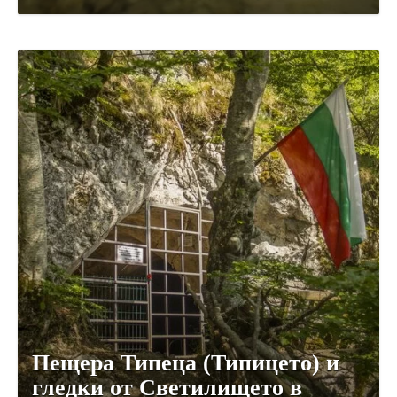
Пещера Типеца (Типицето) и
гледки от Светилището в