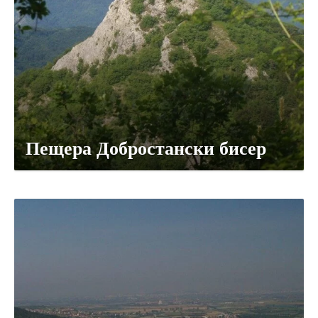
Пещера Добростански бисер