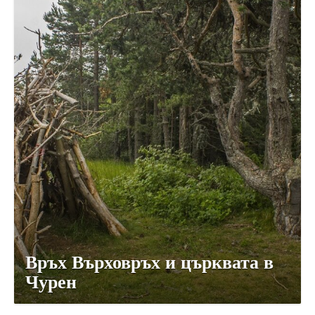
Връх Върховръх и църквата в
Чурен