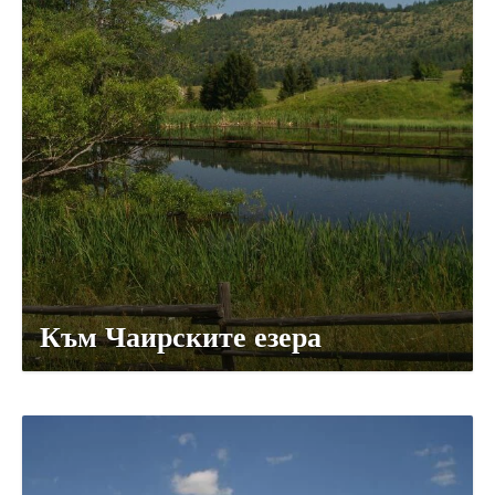
Към Чаирските езера